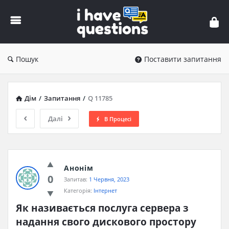
iHaveQuestions
Пошук
Поставити запитання
Дім
/
Запитання
/
Q 11785
Далі
В Процесі
Анонім
0
Запитав:
1 Червня, 2023
Категорія:
Інтернет
Як називається послуга сервера з 
надання свого дискового простору 