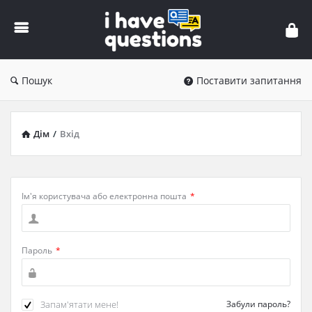
iHaveQuestions
Пошук
Поставити запитання
Дім
/
Вхід
Ім'я користувача або електронна пошта
*
Пароль
*
Запам'ятати мене!
Забули пароль?