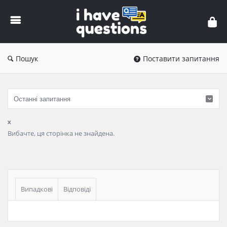
iHaveQuestions
Пошук
Поставити запитання
Вибачте, ця сторінка не знайдена.
Бічна
панель
Випадкові
Відповіді