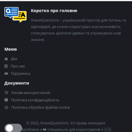
Нижній
Коротко про головне
колонтитул
iHaveQuestions – український простір для питань та
відповідей, де кожен користувач має можливість
спілкуватися, ділитися ідеями та отримувати нові
знання.
Меню
Дім
Про нас
Підтримка
Документи
Умови використання
Політика конфіденційність
Політика обробки файлів cookie
© 2022, iHaveQuestions. Усі права захищені.
Зроблено з ❤️​ спеціально для користувачів з 🇺🇦​