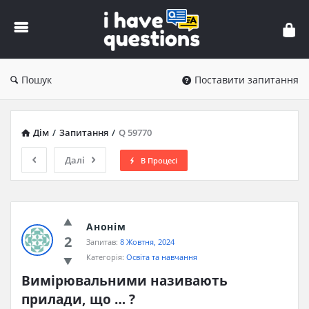
iHaveQuestions
Пошук
Поставити запитання
Дім
/
Запитання
/
Q 59770
Далі
В Процесі
Анонім
2
Запитав:
8 Жовтня, 2024
Категорія:
Освіта та навчання
Вимірювальними називають 
прилади, що … ?