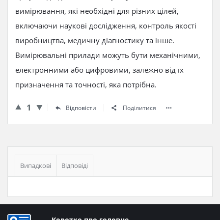
вимірювання, які необхідні для різних цілей,
включаючи наукові дослідження, контроль якості
виробництва, медичну діагностику та інше.
Вимірювальні прилади можуть бути механічними,
електронними або цифровими, залежно від їх
призначення та точності, яка потрібна.
1
Відповісти
Поділитися
Бічна
панель
Випадкові
Відповіді
Нижній
Коротко про головне