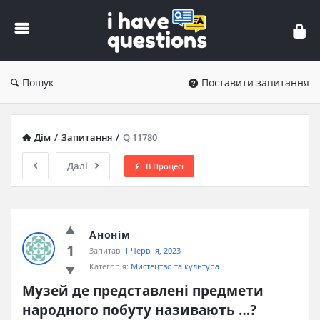
iHaveQuestions
Пошук
Поставити запитання
Дім
/
Запитання
/
Q 11780
Далі
В Процесі
Анонім
1
Запитав:
1 Червня, 2023
Категорія:
Мистецтво та культура
Музей де представлені предмети 
народного побуту називають …?