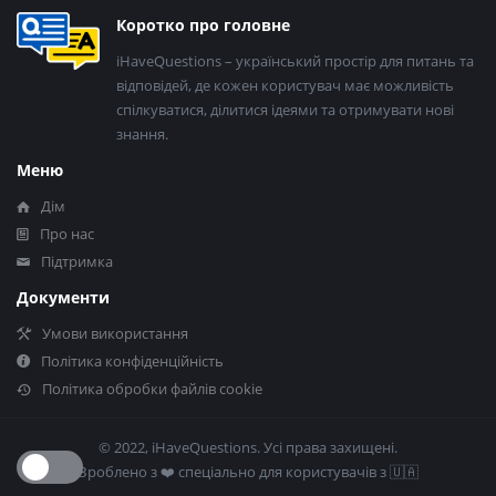
Нижній
Коротко про головне
колонтитул
iHaveQuestions – український простір для питань та
відповідей, де кожен користувач має можливість
спілкуватися, ділитися ідеями та отримувати нові
знання.
Меню
Дім
Про нас
Підтримка
Документи
Умови використання
Політика конфіденційність
Політика обробки файлів cookie
© 2022, iHaveQuestions. Усі права захищені.
Зроблено з ❤️​ спеціально для користувачів з 🇺🇦​