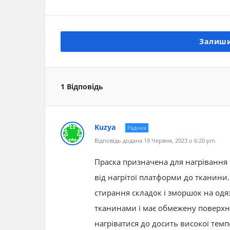
Залиши
1 Відповідь
Kuzya
Радник
Відповідь додана 19 Червня, 2023 о 6:20 pm
Праска призначена для нагрівання 
від нагрітої платформи до тканини.
стирання складок і зморшок на одя
тканинами і має обмежену поверхню
нагріватися до досить високої темп