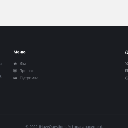
Меню
Д
я
Дім
Про нас
,
Підтримка
© 2022, iHaveQuestions. Усі права захищені.