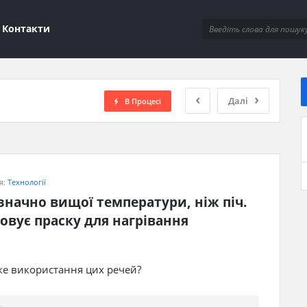
ions
Контакти
Далі
В Процесі
я:
Технології
значно вищої температури, ніж піч. 
овує праску для нагрівання 
ке використання цих речей?