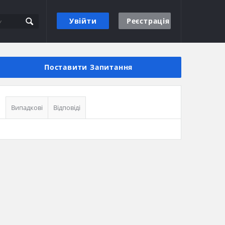
Увійти
Реєстрація
Бічна
панель
Поставити Запитання
Випадкові
Відповіді