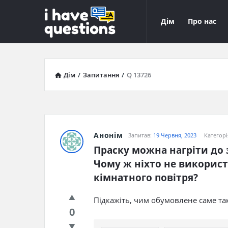
iHaveQuestions
iHaveQuest
Дім
Про нас
Навігація
Дім
/
Запитання
/
Q 13726
Анонім
Запитав:
19 Червня, 2023
Категорі
Праску можна нагріти до 
Чому ж ніхто не використ
кімнатного повітря?
Підкажіть, чим обумовлене саме та
0