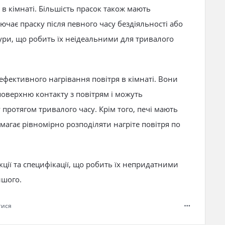
 в кімнаті. Більшість прасок також мають
чає праску після певного часу бездіяльності або
ури, що робить їх неідеальними для тривалого
 ефективного нагрівання повітря в кімнаті. Вони
оверхню контакту з повітрям і можуть
протягом тривалого часу. Крім того, печі мають
магає рівномірно розподіляти нагріте повітря по
нкції та специфікації, що робить їх непридатними
ншого.
тися