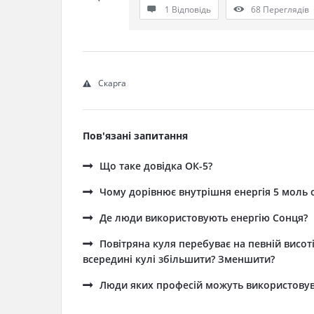
1 Відповідь
68
Переглядів
Скарга
Пов'язані запитання
Що таке довідка ОК-5?
Чому дорівнює внутрішня енергія 5 моль 
Де люди використовують енергію Сонця?
Повітряна куля перебуває на певній висот
всередині кулі збільшити? Зменшити?
Люди яких професій можуть використовува