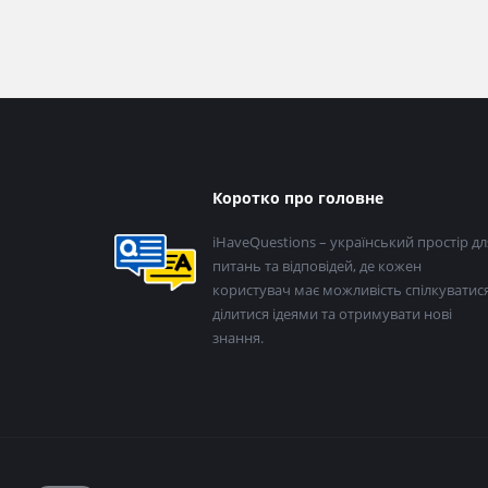
Нижній
Коротко про головне
колонтитул
iHaveQuestions – український простір дл
питань та відповідей, де кожен
користувач має можливість спілкуватися
ділитися ідеями та отримувати нові
знання.