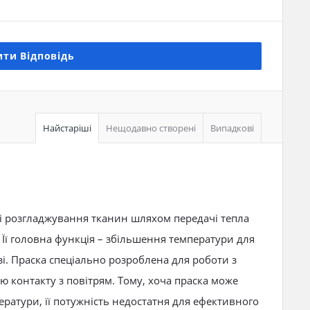
ти Відповідь
Найстаріші
Нещодавно створені
Випадкові
і розгладжування тканин шляхом передачі тепла
 Її головна функція – збільшення температури для
зі. Праска спеціально розроблена для роботи з
 контакту з повітрям. Тому, хоча праска може
ератури, її потужність недостатня для ефективного