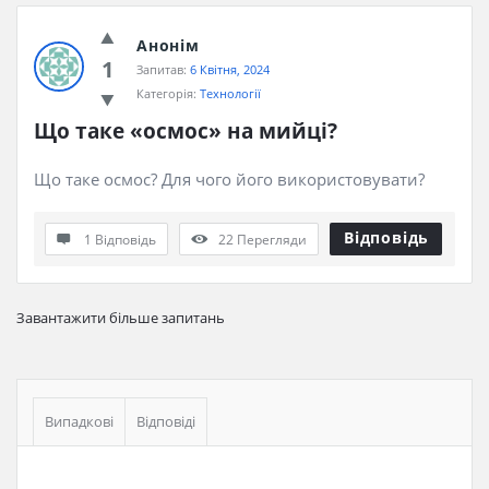
Анонім
1
Запитав:
6 Квітня, 2024
Категорія:
Технології
Що таке «осмос» на мийці?
Що таке осмос? Для чого його використовувати?
Відповідь
1 Відповідь
22
Перегляди
Завантажити більше запитань
Бічна
панель
Випадкові
Відповіді