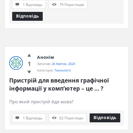
1 Відповідь
79
Переглядів
Відповідь
Анонім
1
Запитав:
26 Квітня, 2024
Категорія:
Технології
Пристрій для введення графічної 
інформації у комп’ютер – це … ?
Про який пристрій йде мова?
Відповідь
1 Відповідь
62
Перегляди