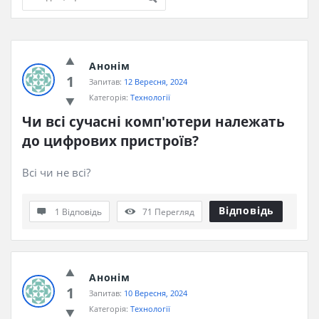
iHaveQuestions
Анонім
Останні
1
Запитав:
12 Вересня, 2024
Запитання
Категорія:
Технології
Чи всі сучасні комп'ютери належать 
до цифрових пристроїв?
Всі чи не всі?
Відповідь
1 Відповідь
71
Перегляд
Анонім
1
Запитав:
10 Вересня, 2024
Категорія:
Технології