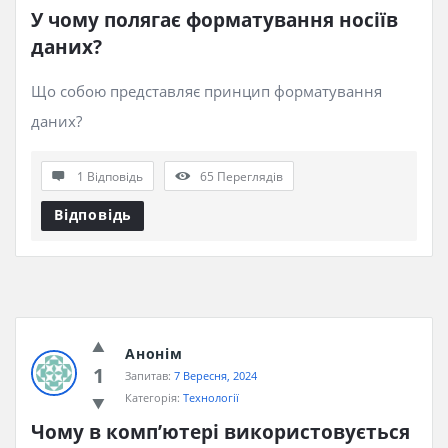
У чому полягає форматування носіїв 
даних?
Що собою представляє принцип форматування
даних?
1 Відповідь
65
Переглядів
Відповідь
Анонім
1
Запитав:
7 Вересня, 2024
Категорія:
Технології
Чому в комп’ютері використовується 