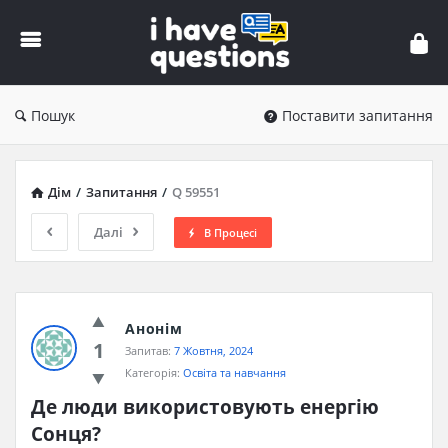
iHaveQuestions
Пошук
Поставити запитання
Дім
/
Запитання
/
Q 59551
Далі
В Процесі
Анонім
1
Запитав:
7 Жовтня, 2024
Категорія:
Освіта та навчання
Де люди використовують енергію 
Сонця?