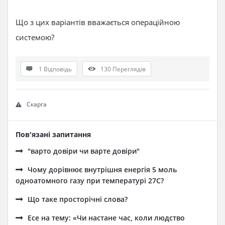
Що з цих варіантів вважається операційною
системою?
1 Відповідь
130
Переглядів
Скарга
Пов'язані запитання
"варто довіри чи варте довіри"
Чому дорівнює внутрішня енергія 5 моль
одноатомного газу при температурі 27C?
Що таке просторічні слова?
Есе на тему: «Чи настане час, коли людство