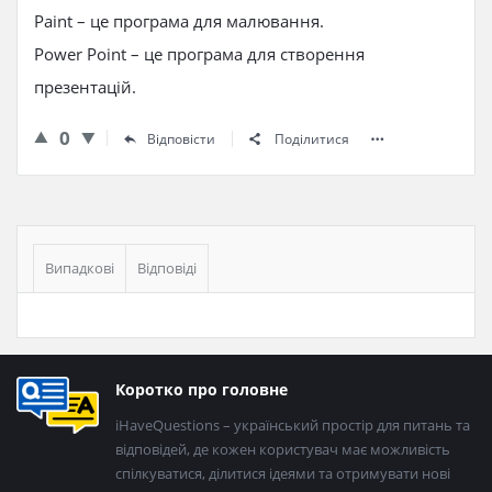
Paint – це програма для малювання.
Power Point – це програма для створення
презентацій.
0
Відповісти
Поділитися
Бічна
панель
Випадкові
Відповіді
Нижній
Коротко про головне
колонтитул
iHaveQuestions – український простір для питань та
відповідей, де кожен користувач має можливість
спілкуватися, ділитися ідеями та отримувати нові