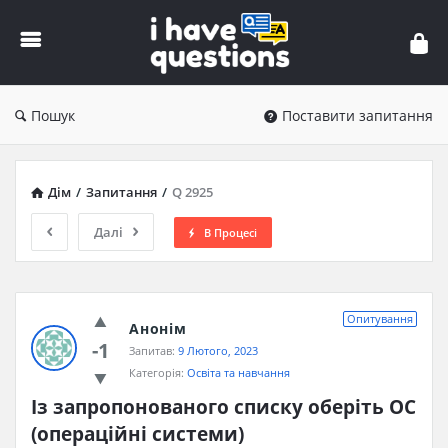
iHaveQuestions
Пошук
Поставити запитання
Дім
/
Запитання
/
Q 2925
Далі
В Процесі
Опитування
Анонім
-1
Запитав:
9 Лютого, 2023
Категорія:
Освіта та навчання
Із запропонованого списку оберіть ОС 
(операційні системи)