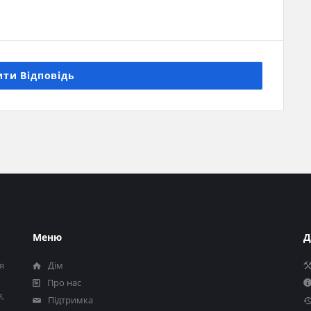
ти Відповідь
Меню
Д
я
Дім
Про нас
,
Підтримка