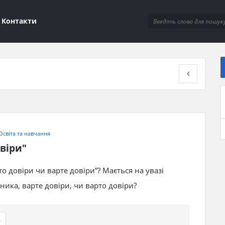
ions
Контакти
Освіта та навчання
овіри"
о довіри чи варте довіри”? Мається на увазі
ника, варте довіри, чи варто довіри?
в