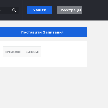
Увійти
Реєстрація
Бічна
панель
Поставити Запитання
Випадкові
Відповіді