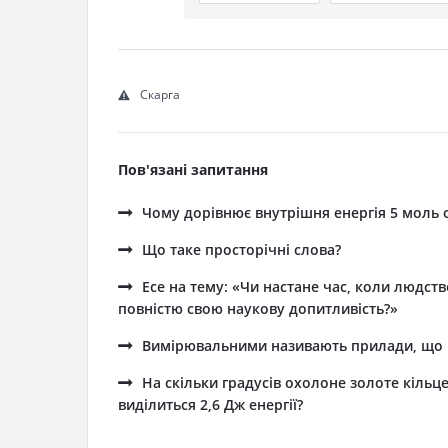
Скарга
Пов'язані запитання
Чому дорівнює внутрішня енергія 5 моль 
Що таке просторічні слова?
Есе на тему: «Чи настане час, коли людс
повністю свою наукову допитливість?»
Вимірювальними називають прилади, що ..
На скільки градусів охолоне золоте кільце
виділиться 2,6 Дж енергії?