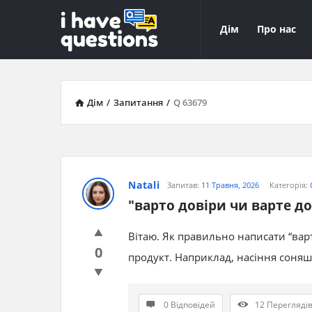
iHaveQuestions
iHaveQuest
Дім
Про нас
Навігація
Дім
/
Запитання
/
Q 63679
Natali
Запитав:
11 Травня, 2026
Категорія:
"варто довіри чи варте д
Вітаю. Як правильно написати “варт
0
продукт. Наприклад, насіння соняш
0 Відповідей
12
Перегляді