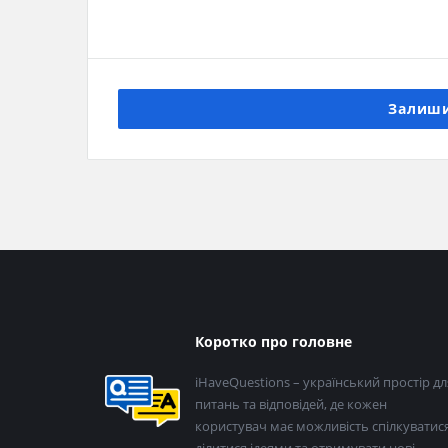
Залиши
Нижній
Коротко про головне
колонтитул
iHaveQuestions – український простір дл
питань та відповідей, де кожен
користувач має можливість спілкуватися