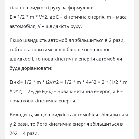
тіла та швидкості руху за формулою:
E = 1/2 * m * V^2, де E – кінетична енергія, m – маса
автомобіля, V – швидкість руху.
Якщо швидкість автомобіля збільшиться в 2 рази,
тобто становитиме двічі більше початкової
швидкості, то нова кінетична енергія автомобіля
буде дорівнювати:
E(нк)= 1/2 * m * (2v)^2 = 1/2 * m * 4v^2 = 2 * (1/2 * m
* v^2) = 2E, де E(нк) – нова кінетична енергія, а E –
початкова кінетична енергія.
Виходить, якщо швидкість автомобіля збільшиться
у 2 рази, то його кінетична енергія збільшиться в
2^2 = 4 рази.