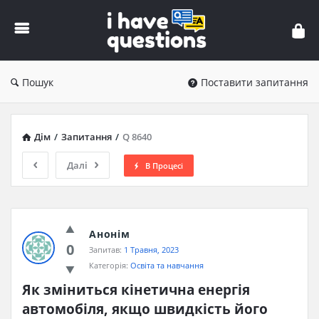
iHaveQuestions
Пошук
Поставити запитання
Дім
/
Запитання
/
Q 8640
Далі
В Процесі
Анонім
0
Запитав:
1 Травня, 2023
Категорія:
Освіта та навчання
Як зміниться кінетична енергія 
автомобіля, якщо швидкість його 