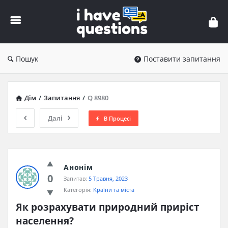
iHaveQuestions
Пошук
Поставити запитання
Дім
/
Запитання
/
Q 8980
Далі
В Процесі
Анонім
0
Запитав:
5 Травня, 2023
Категорія:
Країни та міста
Як розрахувати природний приріст 
населення?