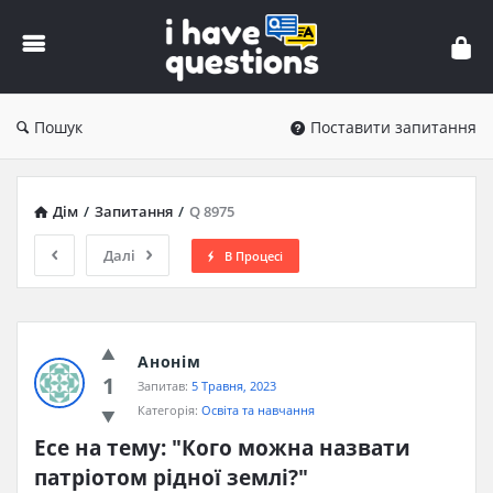
iHaveQuestions
Пошук
Поставити запитання
Дім
/
Запитання
/
Q 8975
Далі
В Процесі
Анонім
1
Запитав:
5 Травня, 2023
Категорія:
Освіта та навчання
Есе на тему: "Кого можна назвати 
патріотом рідної землі?"