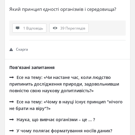
Який принцип єдності організмів і середовища?
1 Відповідь
39
Переглядів
Скарга
Пов'язані запитання
Есе на тему: «Чи настане час, коли людство
припинить дослідження природи, задовольнивши
повністю свою наукову допитливість?»
Есе на тему: «Чому в науці існує принцип "нічого
не брати на віру"?»
Наука, що вивчає організми – це ... ?
У чому полягає форматування носіїв даних?