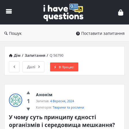
iHaveQuestions
Пошук
Поставити запитання
Дім
/
Запитання
/
Q 56790
Далі
В Процесі
Анонім
1
Запитав:
4 Вересня, 2024
Категорія:
Тварини та рослини
У чому суть принципу єдності 
організмів і середовища мешкання?