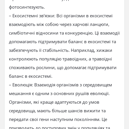
фотосинтезують.
– Екосистемні зв’язки: Всі організми в екосистемі
взаємодіють між собою через харчові ланцюги,
симбіотичні відносини та конкуренцію. Ці взаємодії
допомагають підтримувати баланс в екосистемі та
забезпечують її стабільність. Наприклад, хижаки
контролюють популяцію травоїдних, а травоїдні
споживають рослини, що допомагає підтримувати
баланс в екосистемі.
– Еволюція: Взаємодія організмів з середовищем
мешкання є одним з основних рушіїв еволюції.
Організми, які краще адаптуються до умов
середовища, мають більше шансів вижити та
передати свої гени наступним поколінням. Це
призводить до поступових змін у популяціях та