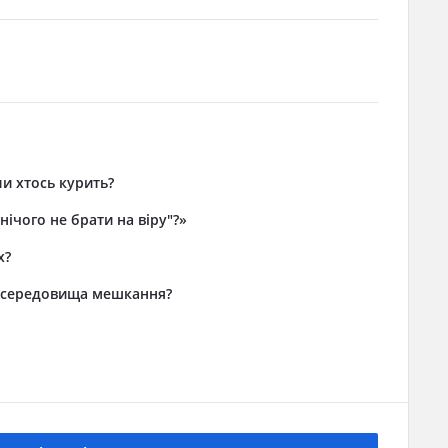
и хтось курить?
нічого не брати на віру"?»
х?
 і середовища мешкання?