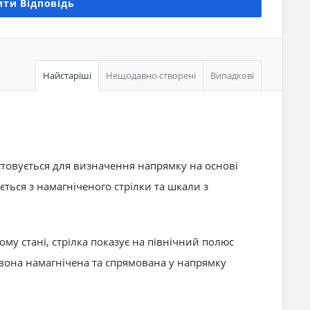
ти Відповідь
Найстаріші
Нещодавно створені
Випадкові
стовується для визначення напрямку на основі
ться з намагніченого стрілки та шкали з
му стані, стрілка показує на північний полюс
 вона намагнічена та спрямована у напрямку