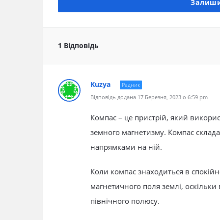
Залиши
1 Відповідь
Kuzya
Радник
Відповідь додана 17 Березня, 2023 о 6:59 pm
Компас – це пристрій, який викори
земного магнетизму. Компас складає
напрямками на ній.
Коли компас знаходиться в спокійно
магнетичного поля землі, оскільки
північного полюсу.