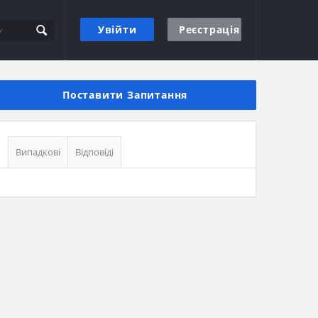
Увійти
Реєстрація
Бічна
панель
Поставити Запитання
Випадкові
Відповіді