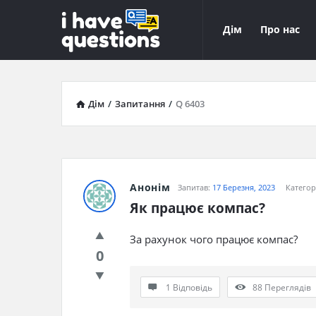
iHaveQuestions
iHaveQuest
Дім
Про нас
Навігація
Дім
/
Запитання
/
Q 6403
Анонім
Запитав:
17 Березня, 2023
Категор
Як працює компас?
За рахунок чого працює компас?
0
1 Відповідь
88
Переглядів