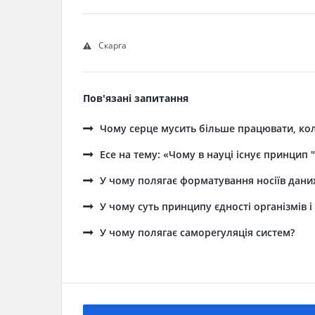
Скарга
Пов'язані запитання
Чому серце мусить більше працювати, кол
Есе на тему: «Чому в науці існує принцип "
У чому полягає форматування носіїв дани
У чому суть принципу єдності організмів
У чому полягає саморегуляція систем?