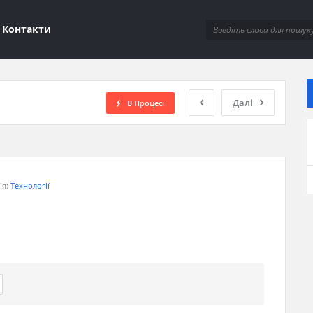
ions
Контакти
Далі
В Процесі
ія:
Технології