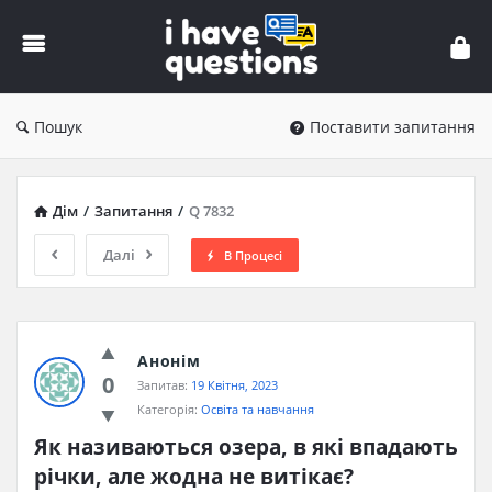
iHaveQuestions
Пошук
Поставити запитання
Дім
/
Запитання
/
Q 7832
Далі
В Процесі
Анонім
0
Запитав:
19 Квітня, 2023
Категорія:
Освіта та навчання
Як називаються озера, в які впадають 
річки, але жодна не витікає?