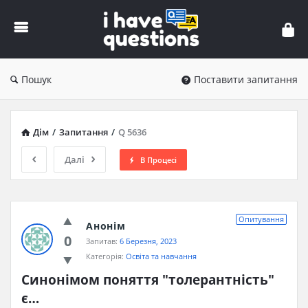
iHaveQuestions
Пошук
Поставити запитання
Дім
/
Запитання
/
Q 5636
Далі
В Процесі
Опитування
Анонім
0
Запитав:
6 Березня, 2023
Категорія:
Освіта та навчання
Синонімом поняття "толерантність" 
є…