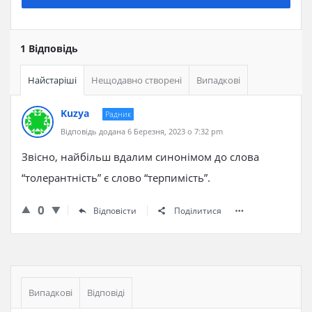
1 Відповідь
Найстаріші
Нещодавно створені
Випадкові
Kuzya
Радник
Відповідь додана 6 Березня, 2023 о 7:32 pm
Звісно, найбільш вдалим синонімом до слова
“толерантність” є слово “терпимість”.
0
Відповісти
Поділитися
Бічна
панель
Випадкові
Відповіді