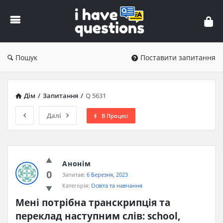
iHaveQuestions
Пошук
Поставити запитання
Дім
/
Запитання
/
Q 5631
Далі
В Процесі
Анонім
0
Запитав:
6 Березня, 2023
Категорія:
Освіта та навчання
Мені потрібна транскрипція та 
переклад наступним слів: school, 