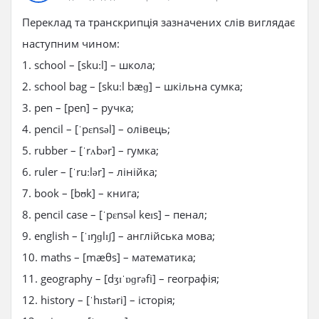
Переклад та транскрипція зазначених слів виглядає
наступним чином:
1. school – [skuːl] – школа;
2. school bag – [skuːl bæɡ] – шкільна сумка;
3. pen – [pen] – ручка;
4. pencil – [ˈpɛnsəl] – олівець;
5. rubber – [ˈrʌbər] – гумка;
6. ruler – [ˈruːlər] – лінійка;
7. book – [bʊk] – книга;
8. pencil case – [ˈpɛnsəl keɪs] – пенал;
9. english – [ˈɪŋɡlɪʃ] – англійська мова;
10. maths – [mæθs] – математика;
11. geography – [dʒɪˈɒɡrəfi] – географія;
12. history – [ˈhɪstəri] – історія;