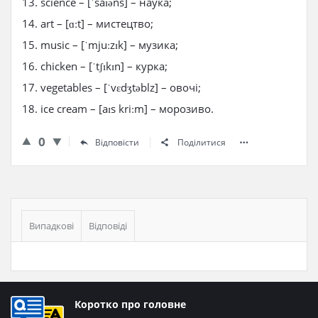
13. science – [ˈsaɪəns] – наука;
14. art – [ɑːt] – мистецтво;
15. music – [ˈmjuːzɪk] – музика;
16. chicken – [ˈtʃɪkɪn] – курка;
17. vegetables – [ˈvɛdʒtəblz] – овочі;
18. ice cream – [aɪs kriːm] – морозиво.
0
Відповісти
Поділитися
Бічна
панель
Випадкові
Відповіді
Нижній
Коротко про головне