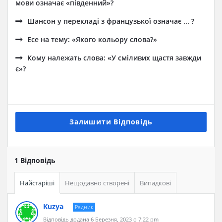
мови означає «південний»?
Шансон у перекладі з французької означає ... ?
Есе на тему: «Якого кольору слова?»
Кому належать слова: «У сміливих щастя завжди
є»?
Залишити Відповідь
1 Відповідь
Найстаріші
Нещодавно створені
Випадкові
Kuzya
Радник
Відповідь додана 6 Березня, 2023 о 7:22 pm