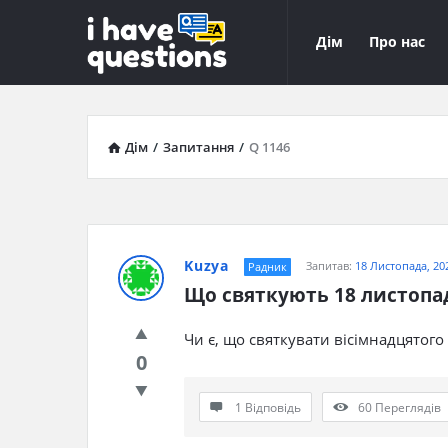
iHaveQuestions
iHaveQuest
Дім
Про нас
Навігація
Дім
/
Запитання
/
Q 1146
Kuzya
Запитав:
18 Листопада, 20
Радник
Що святкують 18 листопа
Чи є, що святкувати вісімнадцятого
0
1 Відповідь
60
Переглядів