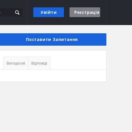
Увійти
Реєстрація
Бічна
панель
Поставити Запитання
Випадкові
Відповіді