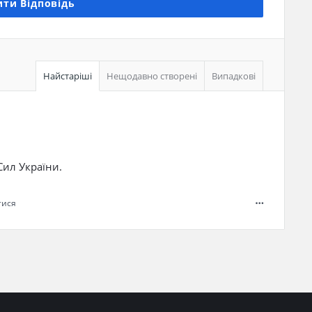
ти Відповідь
Найстаріші
Нещодавно створені
Випадкові
Сил України.
тися