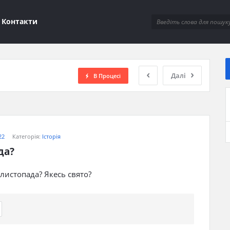
ions
Контакти
Далі
В Процесі
22
Категорія:
Історія
да?
 листопада? Якесь свято?