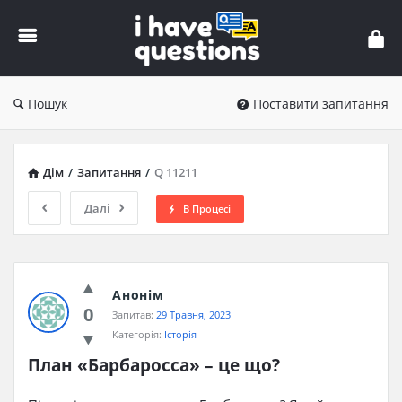
iHaveQuestions
Пошук
Поставити запитання
Дім
/
Запитання
/
Q 11211
Далі
В Процесі
Анонім
0
Запитав:
29 Травня, 2023
Категорія:
Історія
План «Барбаросса» – це що?