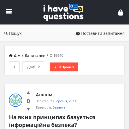
iHaveQuestions
Пошук
Поставити запитання
Дім
/
Запитання
/
Q 19940
Далі
В Процесі
Анонім
0
Запитав:
23 Вересня, 2023
Категорія:
Безпека
На яких принципах базується 
інформаційна безпека?