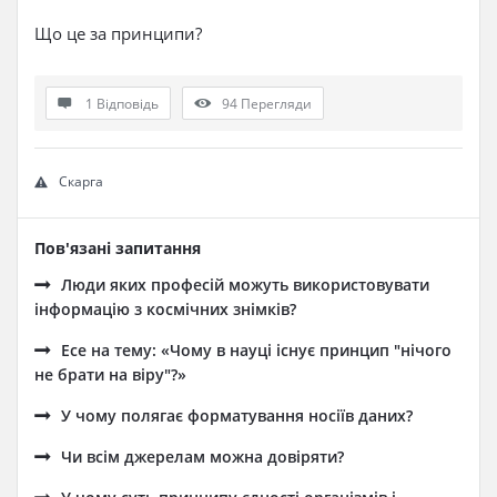
Що це за принципи?
1 Відповідь
94
Перегляди
Скарга
Пов'язані запитання
Люди яких професій можуть використовувати
інформацію з космічних знімків?
Есе на тему: «Чому в науці існує принцип "нічого
не брати на віру"?»
У чому полягає форматування носіїв даних?
Чи всім джерелам можна довіряти?