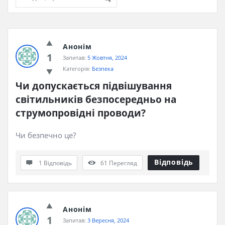
iHaveQuestions
Анонім
Останні
1
Запитав:
5 Жовтня, 2024
Запитання
Категорія:
Безпека
Чи допускається підвішування 
світильників безпосередньо на 
струмопровідні проводи?
Чи безпечно це?
Відповідь
1 Відповідь
61
Перегляд
Анонім
1
Запитав:
3 Вересня, 2024