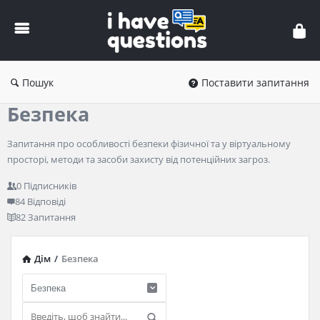
iHaveQuestions
Пошук
Поставити запитання
Безпека
Запитання про особливості безпеки фізичної та у віртуальному
просторі, методи та засоби захисту від потенційних загроз.
0
Підписників
84
Відповіді
82
Запитання
Дім
/
Безпека