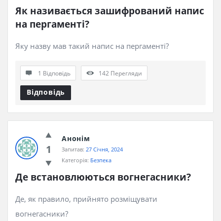
Як називається зашифрований напис 
на пергаменті?
Яку назву мав такий напис на пергаменті?
1 Відповідь
142
Перегляди
Відповідь
Анонім
1
Запитав:
27 Січня, 2024
Категорія:
Безпека
Де встановлюються вогнегасники?
Де, як правило, прийнято розміщувати
вогнегасники?