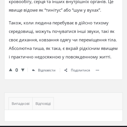
кровообігу, серця та інших внутрішніх органів. Це
явище відоме як “тинітус” або “шум у вухах”.
Також, коли людина перебуває в дійсно тихому
середовищі, можуть почуватися інші звуки, такі як
своє дихання, ковзання одягу чи переміщення тіла.
Абсолютна тиша, як така, є вкрай рідкісним явищем
і практично недосяжною у повсякденному житті.
0
Відповісти
Поділитися
Бічна
панель
Випадкові
Відповіді