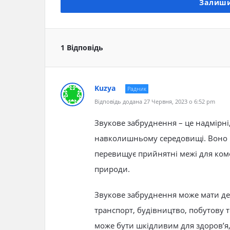
Залиши
1 Відповідь
Kuzya
Радник
Відповідь додана 27 Червня, 2023 о 6:52 pm
Звукове забруднення – це надмірні
навколишньому середовищі. Воно в
перевищує прийнятні межі для комф
природи.
Звукове забруднення може мати де
транспорт, будівництво, побутову т
може бути шкідливим для здоров’я,