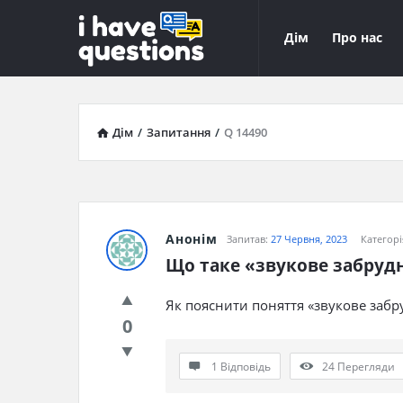
iHaveQuestions
iHaveQuest
Дім
Про нас
Навігація
Дім
/
Запитання
/
Q 14490
Анонім
Запитав:
27 Червня, 2023
Категорі
Що таке «звукове забруд
Як пояснити поняття «звукове забр
0
1 Відповідь
24
Перегляди