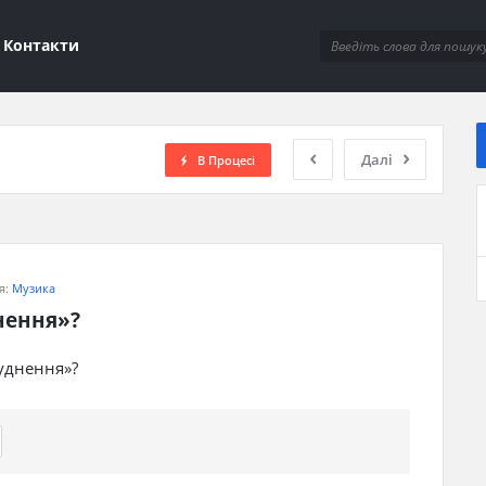
ions
Контакти
Далі
В Процесі
я:
Музика
нення»?
уднення»?