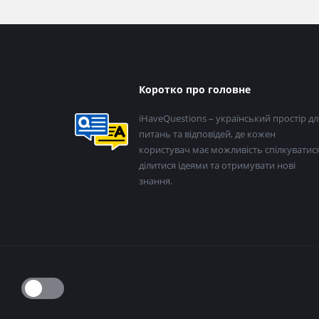
Нижній
Коротко про головне
колонтитул
iHaveQuestions – український простір дл
питань та відповідей, де кожен
користувач має можливість спілкуватися
ділитися ідеями та отримувати нові
знання.