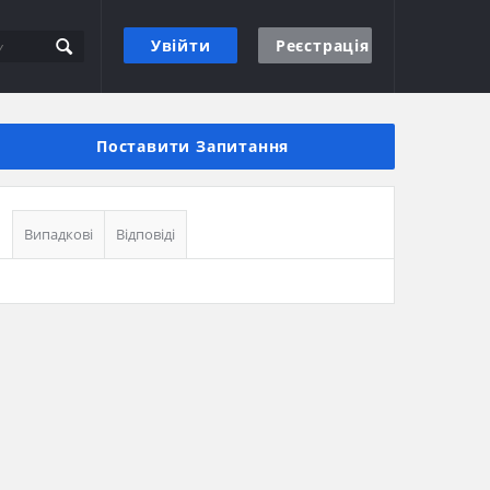
Увійти
Реєстрація
Бічна
панель
Поставити Запитання
Випадкові
Відповіді