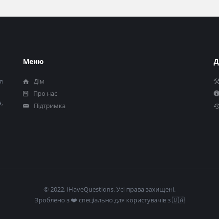
Меню
Д
я
Дім
Про нас
,
Підтримка
© 2022, iHaveQuestions. Усі права захищені.
Зроблено з ❤️​ спеціально для користувачів з 🇺🇦​