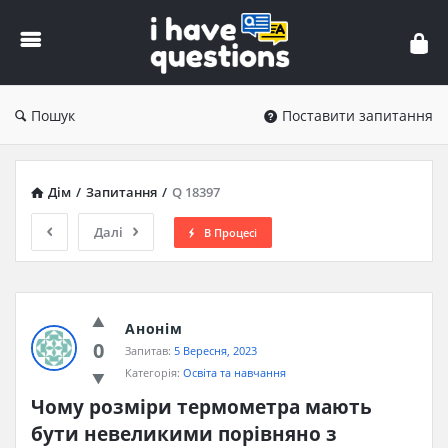
iHaveQuestions
Пошук
Поставити запитання
Дім
/
Запитання
/
Q 18397
Далі
В Процесі
Анонім
0
Запитав:
5 Вересня, 2023
Категорія:
Освіта та навчання
Чому розміри термометра мають 
бути невеликими порівняно з 