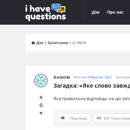
iHaveQuestions
iHaveQuest
Дім
Про нас
Навігація
Дім
/
Запитання
/
Q 18618
Анонім
Запитав:
8 Вересня, 2023
Категорі
Загадка: «Яке слово зав
Яка правильна відповідь на цю за
0
1 Відповідь
825
Переглядів