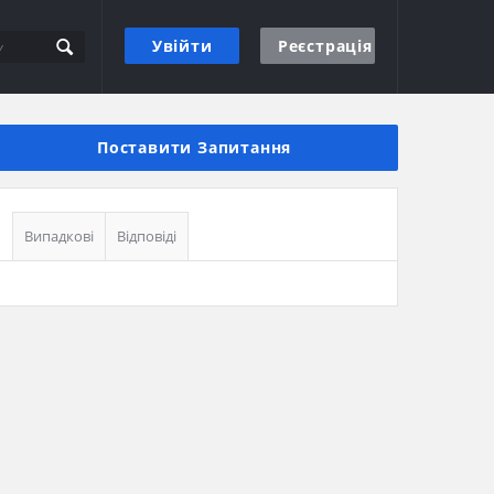
Увійти
Реєстрація
Бічна
панель
Поставити Запитання
Випадкові
Відповіді