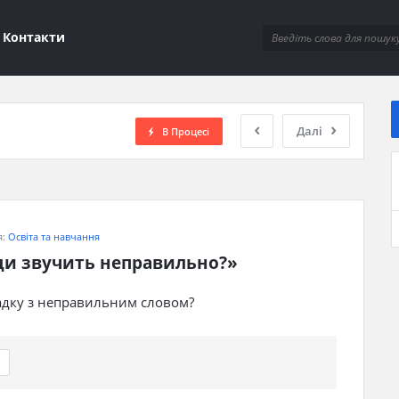
ions
Контакти
Далі
В Процесі
я:
Освіта та навчання
жди звучить неправильно?»
гадку з неправильним словом?