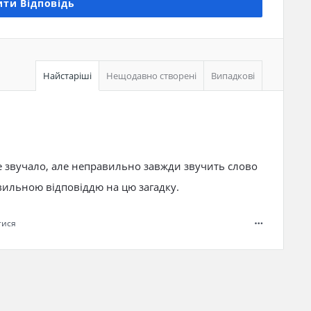
ти Відповідь
Найстаріші
Нещодавно створені
Випадкові
не звучало, але неправильно завжди звучить слово
авильною відповіддю на цю загадку.
тися