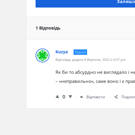
Залиши
1 Відповідь
Kuzya
Радник
Відповідь додана 8 Вересня, 2023 о 6:57 pm
Як би то абсурдно не виглядало і 
– «неправильно», саме воно ї є пр
0
Відповісти
Поділи