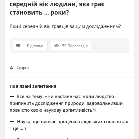
середній вік людини, яка грає 
становить … роки?
Який середній вік гравців за цим дослідженням?
1 Відповідь
59
Переглядів
Скарга
Пов'язані запитання
Есе на тему: «Чи настане час, коли людство
припинить дослідження природи, задовольнивши
повністю свою наукову допитливість?»
Наука, що вивчає процеси в людських спільнотах
– це ... ?