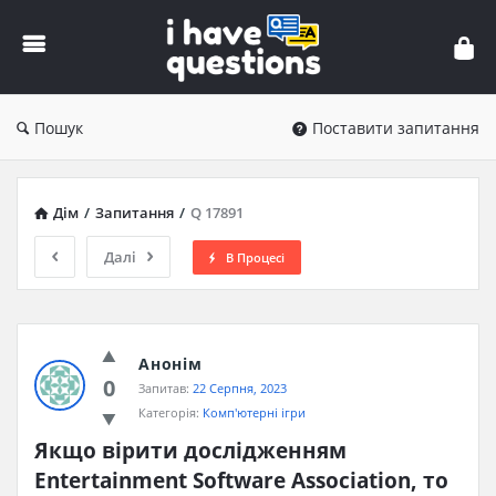
iHaveQuestions
Пошук
Поставити запитання
Дім
/
Запитання
/
Q 17891
Далі
В Процесі
Анонім
0
Запитав:
22 Серпня, 2023
Категорія:
Комп'ютерні ігри
Якщо вірити дослідженням 
Entertainment Software Association, то 