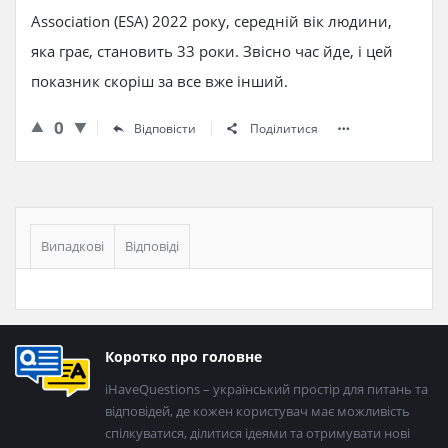
Association (ESA) 2022 року, середній вік людини,
яка грає, становить 33 роки. Звісно час йде, і цей
показник скоріш за все вже інший.
0
Відповісти
Поділитися
Бічна
панель
Випадкові
Відповіді
Нижній
Коротко про головне
колонтитул
iHaveQuestions – український простір для питань та
відповідей, де кожен користувач має можливість
спілкуватися, ділитися ідеями та отримувати нові