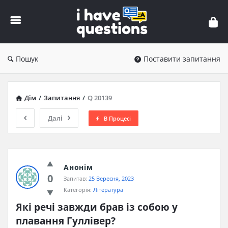
iHaveQuestions
Пошук
Поставити запитання
Дім
/
Запитання
/
Q 20139
Далі
В Процесі
Анонім
0
Запитав:
25 Вересня, 2023
Категорія:
Література
Які речі завжди брав із собою у 
плавання Гуллівер?