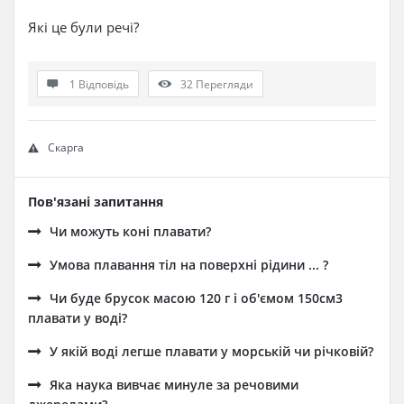
Які це були речі?
1 Відповідь
32
Перегляди
Скарга
Пов'язані запитання
Чи можуть коні плавати?
Умова плавання тіл на поверхні рідини ... ?
Чи буде брусок масою 120 г і об'ємом 150см3
плавати у воді?
У якій воді легше плавати у морській чи річковій?
Яка наука вивчає минуле за речовими