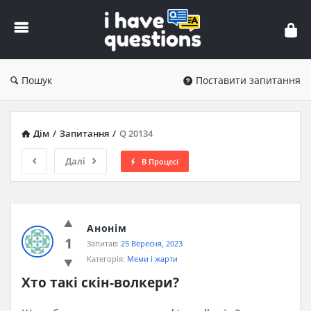
iHaveQuestions
Пошук
Поставити запитання
Дім
/
Запитання
/
Q 20134
Далі
В Процесі
Анонім
1
Запитав:
25 Вересня, 2023
Категорія:
Меми і жарти
Хто такі скін-волкери?