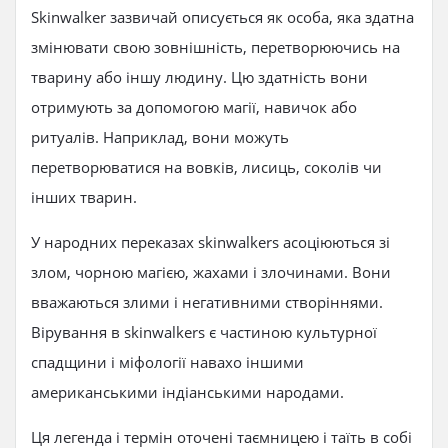
Skinwalker зазвичай описується як особа, яка здатна
змінювати свою зовнішність, перетворюючись на
тварину або іншу людину. Цю здатність вони
отримують за допомогою магії, навичок або
ритуалів. Наприклад, вони можуть
перетворюватися на вовків, лисиць, соколів чи
інших тварин.
У народних переказах skinwalkers асоціюються зі
злом, чорною магією, жахами і злочинами. Вони
вважаються злими і негативними створіннями.
Вірування в skinwalkers є частиною культурної
спадщини і міфології навахо іншими
американськими індіанськими народами.
Ця легенда і термін оточені таємницею і таїть в собі