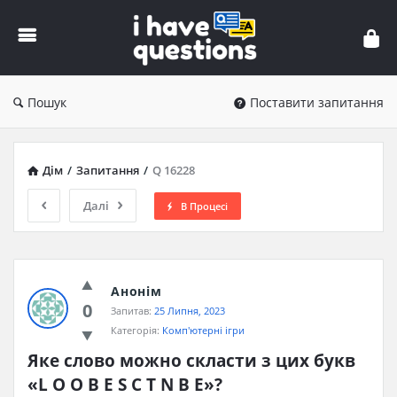
iHaveQuestions
Пошук
Поставити запитання
Дім
/
Запитання
/
Q 16228
Далі
В Процесі
Анонім
0
Запитав:
25 Липня, 2023
Категорія:
Комп'ютерні ігри
Яке слово можно скласти з цих букв 
«L O O B E S C T N B E»?