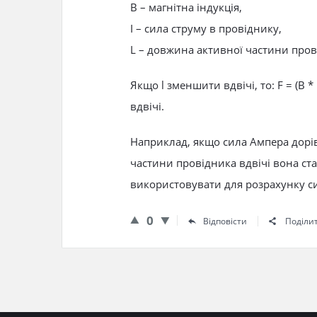
B – магнітна індукція,
I – сила струму в провіднику,
L – довжина активної частини пров
Якщо l зменшити вдвічі, то: F = (B *
вдвічі.
Наприклад, якщо сила Ампера дорів
частини провідника вдвічі вона ст
використовувати для розрахунку си
0
Відповісти
Поділи