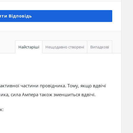
ти Відповідь
Найстаріші
Нещодавно створені
Випадкові
ктивної частини провідника. Тому, якщо вдвічі
ика, сила Ампера також зменшиться вдвічі.
к: