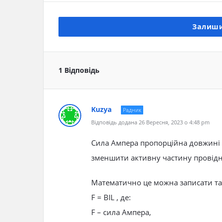
Залиши
1 Відповідь
Kuzya
Радник
Відповідь додана 26 Вересня, 2023 о 4:48 pm
Сила Ампера пропорційна довжині а
зменшити активну частину провідн
Математично це можна записати та
F = BIL , де:
F – сила Ампера,