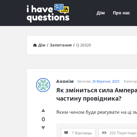
iHaveQuestions
iHaveQuest
Дім
Про нас
Навігація
Дім
/
Запитання
/
Q 20320
Анонім
Запитав:
26 Вересня, 2023
Категор
Як зміниться сила Ампера
частину провідника?
Яким чином буде реагувати на ці з
0
1 Відповідь
202
Перегляди