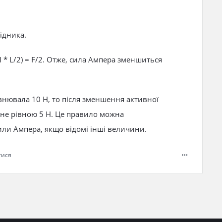
ідника.
 I * L/2) = F/2. Отже, сила Ампера зменшиться
нювала 10 Н, то після зменшення активної
ане рівною 5 Н. Це правило можна
ли Ампера, якщо відомі інші величини.
тися