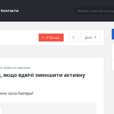
ions
Контакти
Далі
В Процесі
ія:
Освіта та навчання
, якщо вдвічі зменшити активну 
міни сила Ампера?