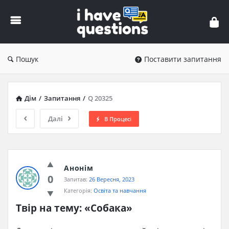
iHaveQuestions
Пошук
Поставити запитання
Дім
/
Запитання
/
Q 20325
Далі
В Процесі
Анонім
0
Запитав:
26 Вересня, 2023
Категорія:
Освіта та навчання
Твір на тему: «Собака»