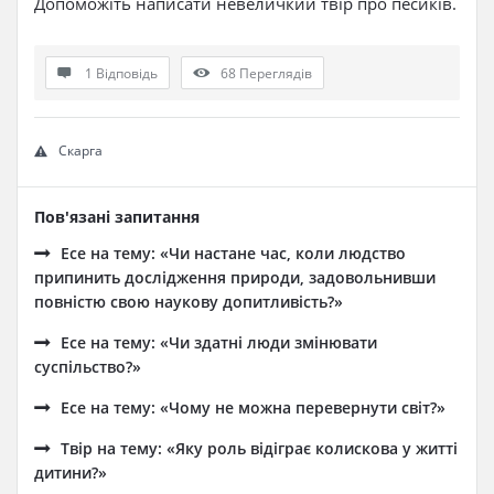
Допоможіть написати невеличкий твір про песиків.
1 Відповідь
68
Переглядів
Скарга
Пов'язані запитання
Есе на тему: «Чи настане час, коли людство
припинить дослідження природи, задовольнивши
повністю свою наукову допитливість?»
Есе на тему: «Чи здатні люди змінювати
суспільство?»
Есе на тему: «Чому не можна перевернути світ?»
Твір на тему: «Яку роль відіграє колискова у житті
дитини?»