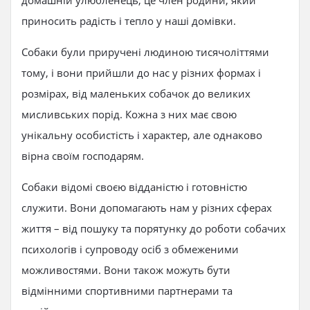
домашній улюбленець; це член родини, який
приносить радість і тепло у наші домівки.
Собаки були приручені людиною тисячоліттями
тому, і вони прийшли до нас у різних формах і
розмірах, від маленьких собачок до великих
мисливських порід. Кожна з них має свою
унікальну особистість і характер, але однаково
вірна своїм господарям.
Собаки відомі своєю відданістю і готовністю
служити. Вони допомагають нам у різних сферах
життя – від пошуку та порятунку до роботи собачих
психологів і супроводу осіб з обмеженими
можливостями. Вони також можуть бути
відмінними спортивними партнерами та