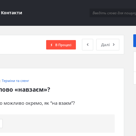
ions
Контакти
Далі
В Процесі
я:
Терміни та сленг
лово «навзаєм»?
о можливо окремо, як “на взаєм”?