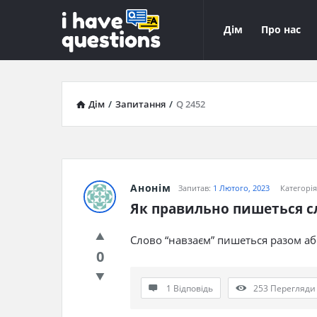
iHaveQuestions
iHaveQuest
Дім
Про нас
Навігація
Дім
/
Запитання
/
Q 2452
Анонім
Запитав:
1 Лютого, 2023
Категорі
Як правильно пишеться с
Слово “навзаєм” пишеться разом аб
0
1 Відповідь
253
Перегляди