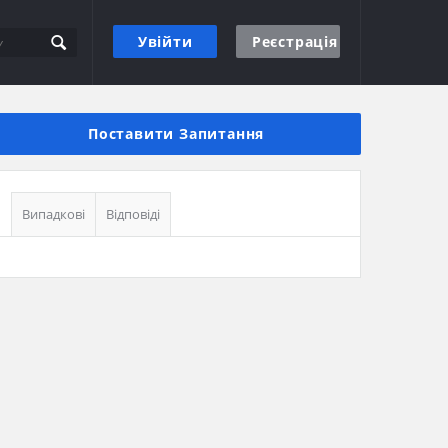
Увійти
Реєстрація
Бічна
панель
Поставити Запитання
Випадкові
Відповіді