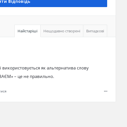
ти Відповідь
Найстаріші
Нещодавно створені
Випадкові
 використовується як альтернатива слову
ВЗАЄМ» – це не правильно.
тися