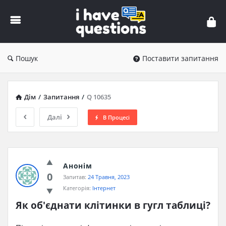
iHaveQuestions
Пошук
Поставити запитання
Дім
/
Запитання
/
Q 10635
Далі
В Процесі
Анонім
0
Запитав:
24 Травня, 2023
Категорія:
Інтернет
Як об'єднати клітинки в гугл таблиці?