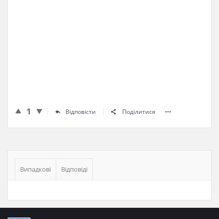
1
Відповісти
Поділитися
Бічна
панель
Випадкові
Відповіді