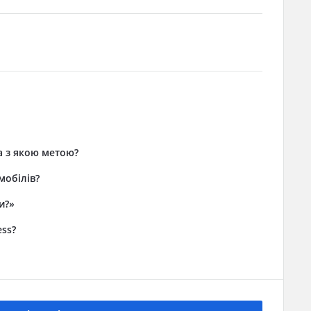
а з якою метою?
мобілів?
и?»
ess?