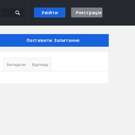
Увійти
Реєстрація
Бічна
панель
Поставити Запитання
Випадкові
Відповіді