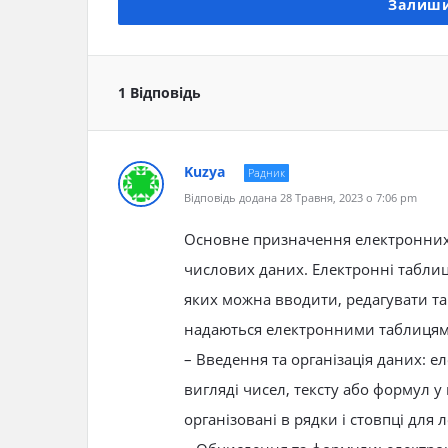
Залиши
1 Відповідь
Kuzya
Радник
Відповідь додана 28 Травня, 2023 о 7:06 pm
Основне призначення електронних т
числових даних. Електронні таблиц
яких можна вводити, редагувати та
надаються електронними таблицям
– Введення та організація даних: е
вигляді чисел, тексту або формул у
організовані в рядки і стовпці для 