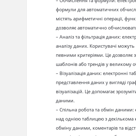
– Обчислення та формули: електро
формули для автоматичних обчисл
містять арифметичні операції, функ
дозволяє автоматично обчислювати
– Аналіз та фільтрація даних: елек
аналізу даних. Користувачі можуть 
певними критеріями. Це дозволяє 
шаблонів або трендів у великому о
– Візуалізація даних: електронні т
представлення даних у вигляді граф
візуалізацій. Це допомагає зрозуміт
даними.
– Спільна робота та обмін даними:
над однією таблицею з декількома
обміну даними, коментарів та відс