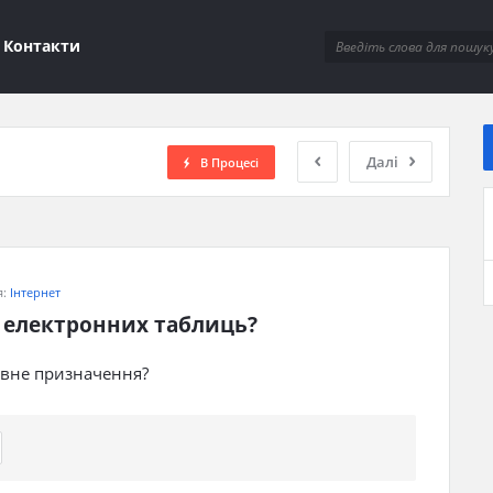
ions
Контакти
Далі
В Процесі
я:
Інтернет
 електронних таблиць?
овне призначення?