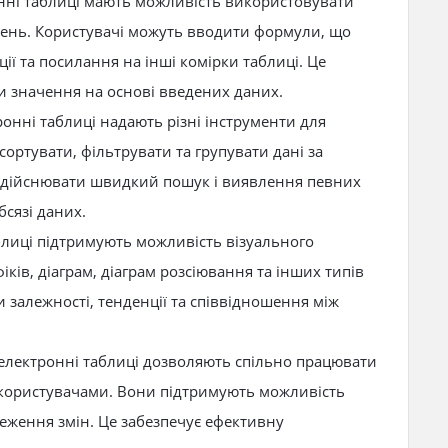
нні таблиці мають можливість використовувати
ень. Користувачі можуть вводити формули, що
ції та посилання на інші комірки таблиці. Це
 значення на основі введених даних.
тронні таблиці надають різні інструменти для
сортувати, фільтрувати та групувати дані за
здійснювати швидкий пошук і виявлення певних
бсязі даних.
аблиці підтримують можливість візуального
іків, діаграм, діаграм розсіювання та інших типів
и залежності, тенденції та співвідношення між
 електронні таблиці дозволяють спільно працювати
 користувачами. Вони підтримують можливість
теження змін. Це забезпечує ефективну