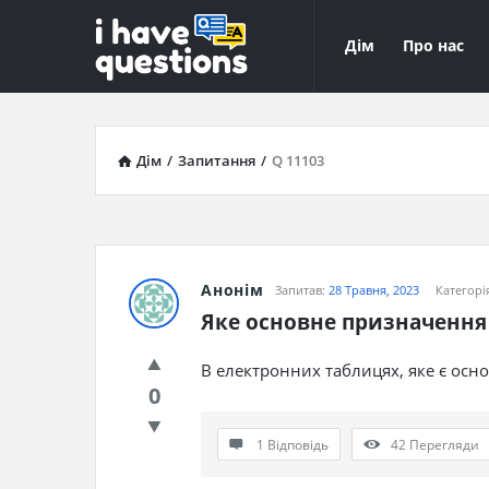
iHaveQuestions
iHaveQuest
Дім
Про нас
Навігація
Дім
/
Запитання
/
Q 11103
Анонім
Запитав:
28 Травня, 2023
Категорі
Яке основне призначення
В електронних таблицях, яке є осн
0
1 Відповідь
42
Перегляди