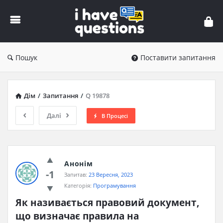
iHaveQuestions
Пошук
Поставити запитання
Дім
/
Запитання
/
Q 19878
Далі
В Процесі
Анонім
-1
Запитав:
23 Вересня, 2023
Категорія:
Програмування
Як називається правовий документ, 
що визначає правила на 