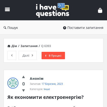
iHaveQuestions
Пошук
Поставити запитання
Дім
/
Запитання
/
Q 6393
Далі
В Процесі
Анонім
0
Запитав:
17 Березня, 2023
Категорія:
Інше
Як економити електроенергію?