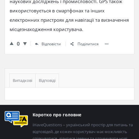
наукових досліджень і промисловості. GPS також
використовується в смартфонах та інших
електронних пристроях для навігації та визначення
місцезнаходження користувача.
0
Відповісти
Поділитися
Бічна
панель
Випадкові
Відповіді
Нижній
Коротко про головне
колонтитул
iHaveQuestions – український простір для питань та
відповідей, де кожен користувач має можливість
спілкуватися, ділитися ідеями та отримувати нові