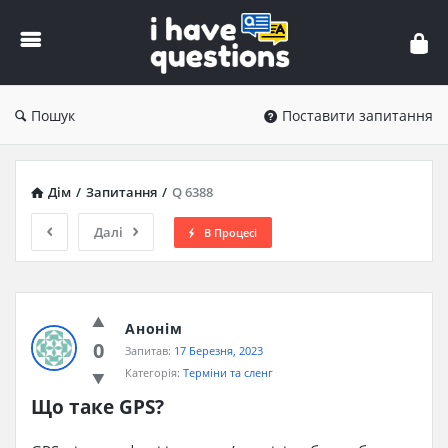
iHaveQuestions
Пошук
Поставити запитання
Дім
/
Запитання
/
Q 6388
Далі
В Процесі
Анонім
0
Запитав:
17 Березня, 2023
Категорія:
Терміни та сленг
Що таке GPS?