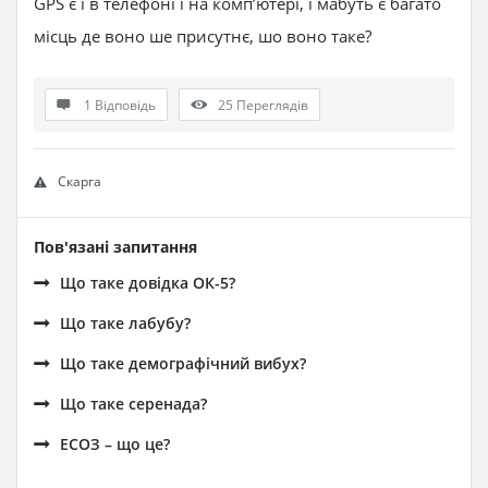
GPS є і в телефоні і на комп’ютері, і мабуть є багато
місць де воно ше присутнє, шо воно таке?
1 Відповідь
25
Переглядів
Скарга
Пов'язані запитання
Що таке довідка ОК-5?
Що таке лабубу?
Що таке демографічний вибух?
Що таке серенада?
ЕСОЗ – що це?