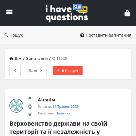
iHaveQuestions
Пошук
Поставити запитання
Дім
/
Запитання
/
Q 11529
Далі
В Процесі
Анонім
0
Запитав:
31 Травня, 2023
Категорія:
Політика
Верховенство держави на своїй 
території та її незалежність у 