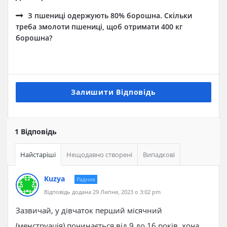
З пшениці одержують 80% борошна. Скільки
треба змолоти пшениці, щоб отримати 400 кг
борошна?
Залишити Відповідь
1 Відповідь
Найстаріші
Нещодавно створені
Випадкові
Kuzya
Радник
Відповідь додана 29 Липня, 2023 о 3:02 pm
Зазвичай, у дівчаток перший місячний
(менструація) починається від 9 до 16 років, хоча