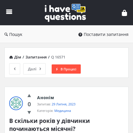
iHaveQuestions
Пошук
Поставити запитання
Дім
/
Запитання
/
Q 16571
Далі
В Процесі
Анонім
0
Запитав:
29 Липня, 2023
Категорія:
Медицина
В скільки років у дівчинки 
починаються місячні?