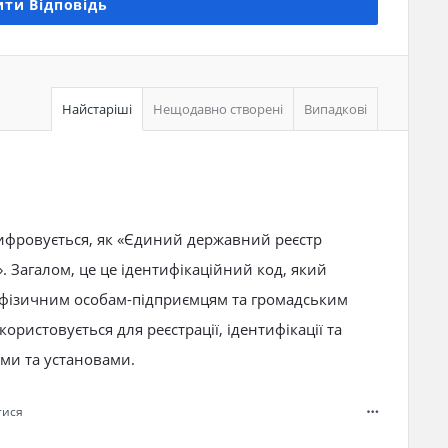
ти Відповідь
Найстаріші
Нещодавно створені
Випадкові
шифровується, як «Єдиний державний реєстр
». Загалом, це це ідентифікаційний код, який
фізичним особам-підприємцям та громадським
ористовується для реєстрації, ідентифікації та
ми та установами.
тися