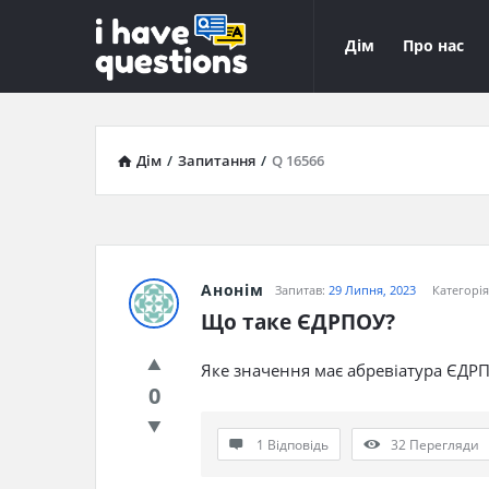
iHaveQuestions
iHaveQuest
Дім
Про нас
Навігація
Дім
/
Запитання
/
Q 16566
Анонім
Запитав:
29 Липня, 2023
Категорі
Що таке ЄДРПОУ?
Яке значення має абревіатура ЄДР
0
1 Відповідь
32
Перегляди