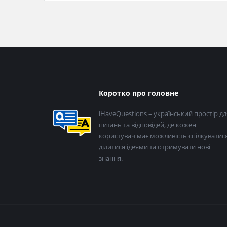
Нижній
Коротко про головне
колонтитул
iHaveQuestions – український простір дл
питань та відповідей, де кожен
користувач має можливість спілкуватися
ділитися ідеями та отримувати нові
знання.