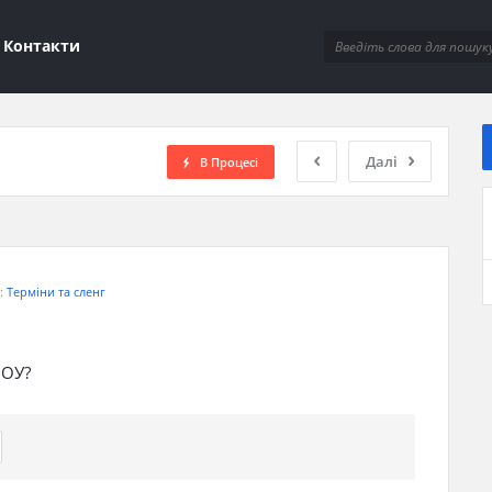
ions
Контакти
Далі
В Процесі
я:
Терміни та сленг
ПОУ?