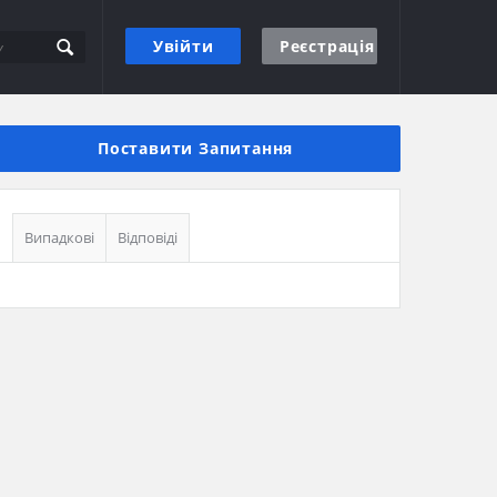
Увійти
Реєстрація
Бічна
панель
Поставити Запитання
Випадкові
Відповіді