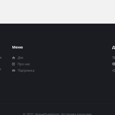
Меню
Д
я
Дім
Про нас
,
Підтримка
© 2022, iHaveQuestions. Усі права захищені.