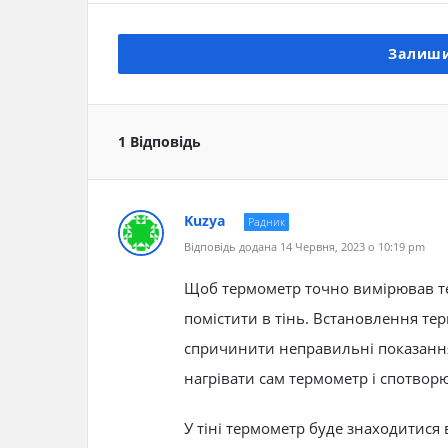
Залиши
1 Відповідь
Kuzya
Радник
Відповідь додана 14 Червня, 2023 о 10:19 pm
Щоб термометр точно вимірював те
помістити в тінь. Встановлення те
спричинити неправильні показанн
нагрівати сам термометр і спотво
У тіні термометр буде знаходитися