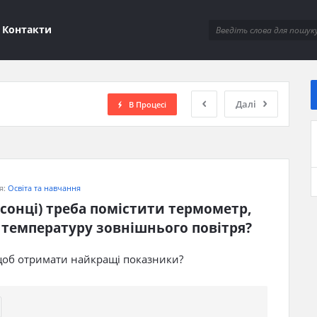
ions
Контакти
Далі
В Процесі
я:
Освіта та навчання
а сонці) треба помістити термометр, 
 температуру зовнішнього повітря?
 щоб отримати найкращі показники?