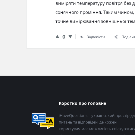
виміряти температуру повітря без 
сонячного проміння. Таким чином,
точне вимірювання зовнішньої тем
0
Відповісти
Поділи
Нижній
Коротко про головне
колонтитул
iHaveQuestions – український простір дл
питань та відповідей, де кожен
користувач має можливість спілкуватися