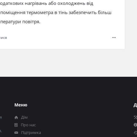
додаткових нагрівань або охолоджень від
 поміщення термометра в тінь забезпечить більш
ператури повітря.
тися
Меню
Д
я
Дім
Про нас
,
Підтримка