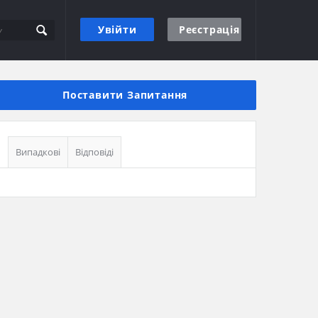
Увійти
Реєстрація
Бічна
панель
Поставити Запитання
Випадкові
Відповіді