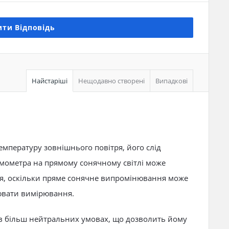
ти Відповідь
Найстаріші
Нещодавно створені
Випадкові
мпературу зовнішнього повітря, його слід
рмометра на прямому сонячному світлі може
я, оскільки пряме сонячне випромінювання може
рювати вимірювання.
 в більш нейтральних умовах, що дозволить йому