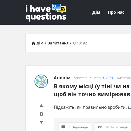
iHaveQuestions
iHaveQuest
Дім
Про нас
Навігація
Дім
/
Запитання
/
Q 13192
Анонім
Запитав:
14 Червня, 2023
Категорі
В якому місці (у тіні чи н
щоб він точно вимірював
Підкажіть, як правильно зробити,
0
1 Відповідь
32
Перегляди