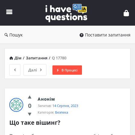
iHaveQuestions
Пошук
Поставити запитання
Дім
/
Запитання
/
Q 17780
Далі
В Процесі
Анонім
0
Запитав:
14 Серпня, 2023
Категорія:
Безпека
Що таке вішинг?