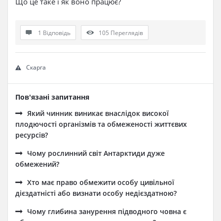
Що це таке і як воно працює?
1 Відповідь
105
Переглядів
Скарга
Пов'язані запитання
Який чинник виникає внаслідок високої
плодючості організмів та обмеженості життєвих
ресурсів?
Чому рослинний світ Антарктиди дуже
обмежений?
Хто має право обмежити особу цивільної
дієздатністі або визнати особу недієздатною?
Чому глибина занурення підводного човна є