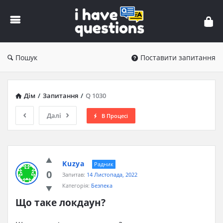
iHaveQuestions
Пошук
Поставити запитання
Дім
/
Запитання
/
Q 1030
Далі
В Процесі
Kuzya
Радник
0
Запитав:
14 Листопада, 2022
Категорія:
Безпека
Що таке локдаун?