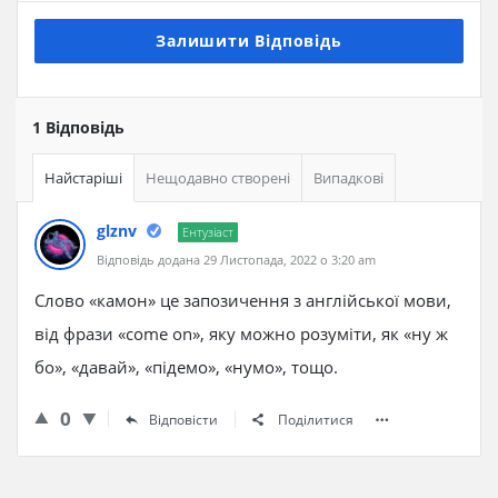
Залишити Відповідь
1 Відповідь
Найстаріші
Нещодавно створені
Випадкові
glznv
Ентузіаст
Відповідь додана 29 Листопада, 2022 о 3:20 am
Слово «камон» це запозичення з англійської мови,
від фрази «come on», яку можно розуміти, як «ну ж
бо», «давай», «підемо», «нумо», тощо.
0
Відповісти
Поділитися