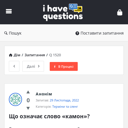
iHaveQuestions
Пошук
Поставити запитання
Дім
/
Запитання
/
Q 1520
Далі
В Процесі
Анонім
0
Запитав:
29 Листопада, 2022
Категорія:
Терміни та сленг
Що означає слово «камон»?