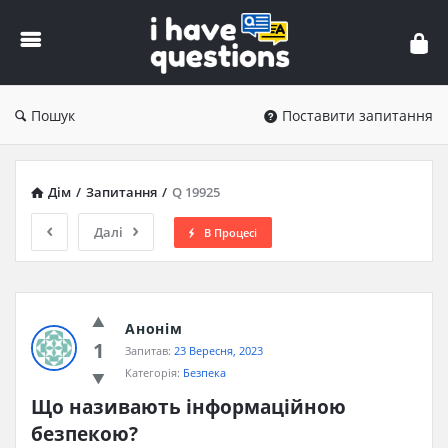
iHaveQuestions
Пошук
Поставити запитання
Дім
/
Запитання
/
Q 19925
Далі
В Процесі
Анонім
1
Запитав:
23 Вересня, 2023
Категорія:
Безпека
Що називають інформаційною 
безпекою?