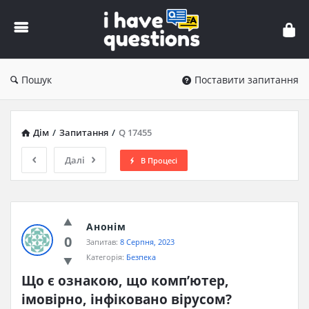
iHaveQuestions
Пошук
Поставити запитання
Дім
/
Запитання
/
Q 17455
Далі
В Процесі
Анонім
0
Запитав:
8 Серпня, 2023
Категорія:
Безпека
Що є ознакою, що комп’ютер, 
імовірно, інфіковано вірусом?