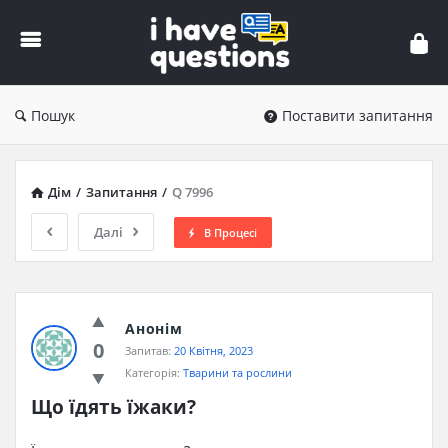
iHaveQuestions
Пошук
Поставити запитання
Дім
/
Запитання
/
Q 7996
Далі
В Процесі
Анонім
0
Запитав:
20 Квітня, 2023
Категорія:
Тварини та рослини
Що їдять їжаки?