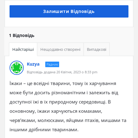
Залишити Відповідь
1 Відповідь
Найстаріші
Нещодавно створені
Випадкові
Kuzya
Радник
Відповідь додана 20 Квітня, 2023 о 8:33 pm
Їжаки – це всеїдні тварини, тому їх харчування
може бути досить різноманітним і залежить від
доступної їжі в їх природному середовищі. В
основному, їжаки харчуються комахами,
черв’яками, молюсками, яйцями птахів, мишами та
іншими дрібними тваринами.