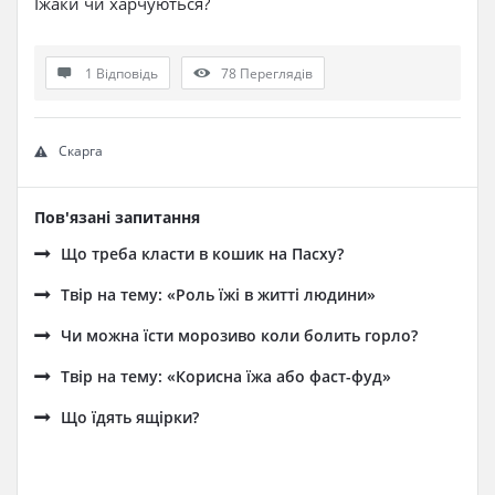
Їжаки чи харчуються?
1 Відповідь
78
Переглядів
Скарга
Пов'язані запитання
Що треба класти в кошик на Пасху?
Твір на тему: «Роль їжі в житті людини»
Чи можна їсти морозиво коли болить горло?
Твір на тему: «Корисна їжа або фаст-фуд»
Що їдять ящірки?