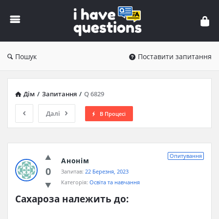
iHaveQuestions
Пошук
Поставити запитання
Дім
/
Запитання
/
Q 6829
Далі
В Процесі
Опитування
Анонім
0
Запитав:
22 Березня, 2023
Категорія:
Освіта та навчання
Сахароза належить до: