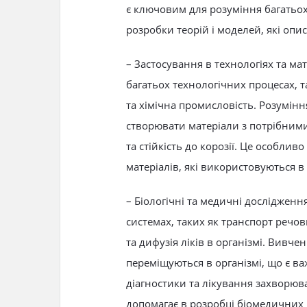
є ключовим для розуміння багатьо
розробки теорій і моделей, які опи
– Застосування в технологіях та мат
багатьох технологічних процесах, 
та хімічна промисловість. Розумін
створювати матеріали з потрібними
та стійкість до корозії. Це особлив
матеріалів, які використовуються в 
– Біологічні та медичні дослідженн
системах, таких як транспорт речов
та дифузія ліків в організмі. Вивч
переміщуються в організмі, що є в
діагностики та лікування захворюв
допомагає в розробці біомедичних п