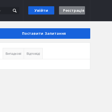
Увійти
Реєстрація
Бічна
панель
Поставити Запитання
Випадкові
Відповіді