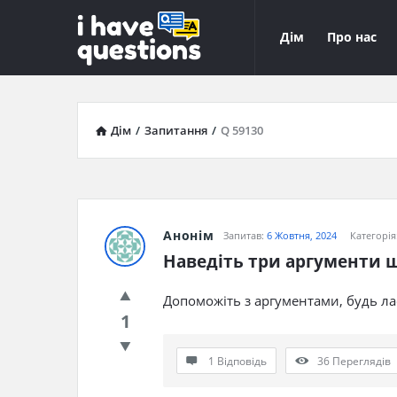
iHaveQuestions
iHaveQuest
Дім
Про нас
Навігація
Дім
/
Запитання
/
Q 59130
Анонім
Запитав:
6 Жовтня, 2024
Категорія
Наведіть три аргументи щ
Допоможіть з аргументами, будь ла
1
1 Відповідь
36
Переглядів