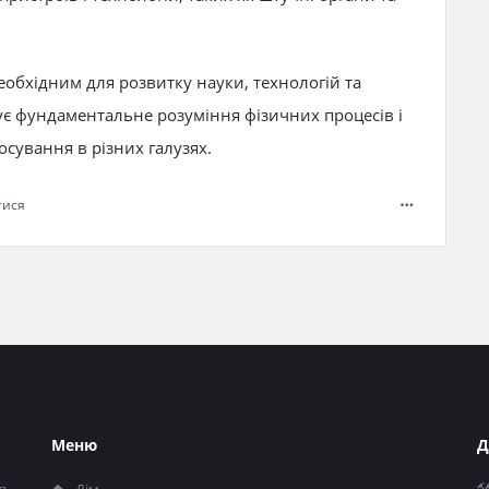
еобхідним для розвитку науки, технологій та
ує фундаментальне розуміння фізичних процесів і
осування в різних галузях.
тися
Меню
Д