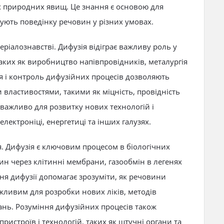
х природних явищ. Це знання є основою для
сують поведінку речовин у різних умовах.
еріалознавстві. Дифузія відіграє важливу роль у
таких як виробництво напівпровідників, металургія
ня і контроль дифузійних процесів дозволяють
 властивостями, такими як міцність, провідність
о важливо для розвитку нових технологій і
електроніці, енергетиці та інших галузях.
я. Дифузія є ключовим процесом в біологічних
ин через клітинні мембрани, газообмін в легенях
ення дифузії допомагає зрозуміти, як речовини
ажливим для розробки нових ліків, методів
ань. Розуміння дифузійних процесів також
ристроїв і технологій, таких як штучні органи та