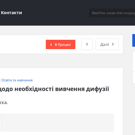
ions
Контакти
Далі
В Процесі
:
Освіта та навчання
одо необхідності вивчення дифузії
ска.