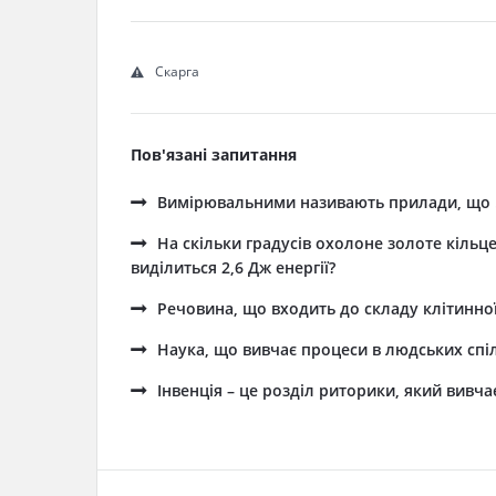
Скарга
Пов'язані запитання
Вимірювальними називають прилади, що ..
На скільки градусів охолоне золоте кільце
виділиться 2,6 Дж енергії?
Речовина, що входить до складу клітинної с
Наука, що вивчає процеси в людських спіль
Інвенція – це розділ риторики, який вивчає 