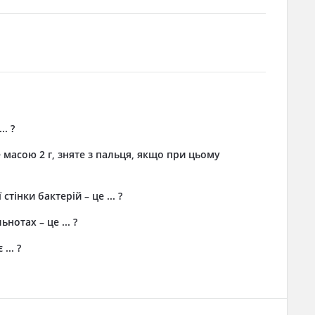
. ?
 масою 2 г, зняте з пальця, якщо при цьому
тінки бактерій – це ... ?
нотах – це ... ?
... ?