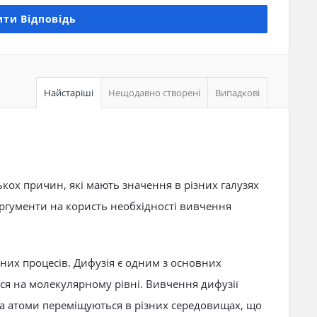
ти Відповідь
Найстаріші
Нещодавно створені
Випадкові
ькох причин, які мають значення в різних галузях
 аргументи на користь необхідності вивчення
них процесів. Дифузія є одним з основних
ься на молекулярному рівні. Вивчення дифузії
та атоми переміщуються в різних середовищах, що